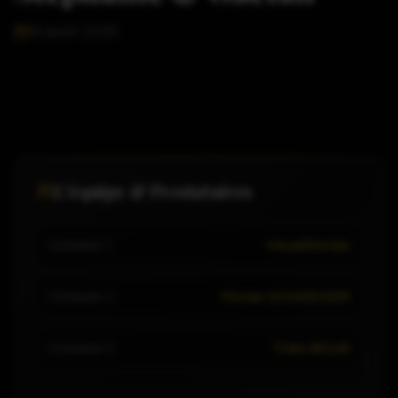
16 août 2025
L'équipe & Prestataires
Cinéaste 1
VisualStories
Cinéaste 2
Florian SCHNEIDER
Cinéaste 3
Théo BOUR