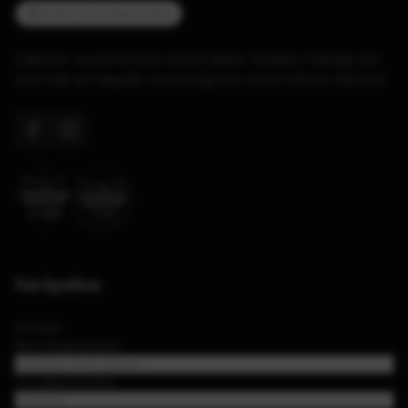
Vérifier notre disponibilité
Capturer vos émotions inestimables. Chaque mariage est
une toile sur laquelle nous peignons votre histoire d'amour.
Navigation
Accueil
Nos Réalisations
Estimer mon projet
Le Label VFDM
Contact