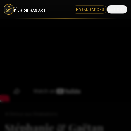
VOTRE
RÉALISATIONS
MENU
FILM DE MARIAGE
Le Label VFDM
›
02
Créer mon compte
Se connecter
Retour aux Réalisations
Stéphanie & Gaëtan