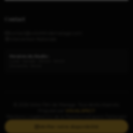
Contact
contact@votrefilmdemariage.com
Intervention Nationale
Horaires du Studio :
Lundi - Samedi : 09h00 - 19h00
Dimanche : Fermé
©
2026
Votre Film de Mariage. Tous droits réservés.
Propulsé par
VISUALSPECT
Mentions Légales
CGU de la Plateforme
Espace Partenaire
Vérifier notre disponibilité